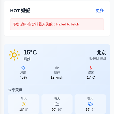
HOT 遊記
更多
遊記
資料庫資料載入失敗
：Failed to fetch
15
°C
北京
8月6日 週四
晴朗
濕度
風速
體感
45
%
12
km/h
17
°C
未來天氣
今天
明天
後天
18
°
8
°
20
°
10
°
16
°
6
°