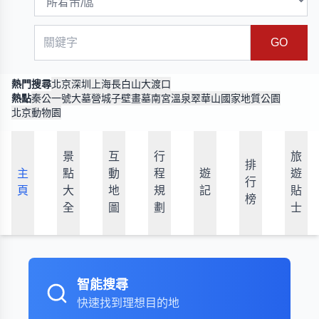
GO
熱門搜尋
北京
深圳
上海
長白山
大渡口
熱點
秦公一號大墓
營城子壁畫墓
南宮溫泉
翠華山國家地質公園
北京動物園
景
互
行
旅
排
主
點
動
程
遊
遊
行
頁
大
地
規
記
貼
榜
全
圖
劃
士
智能搜尋
快速找到理想目的地