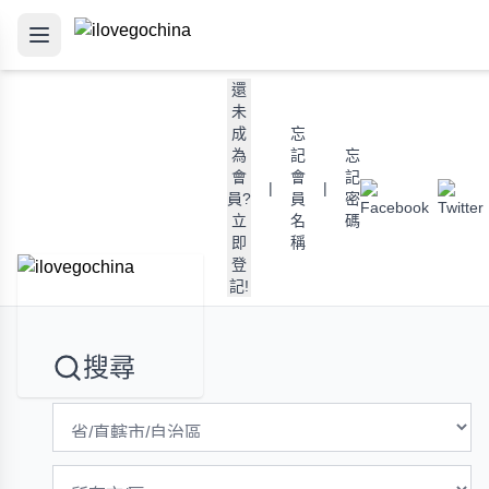
還
未
成
忘
為
記
忘
會
會
記
|
|
員?
員
密
立
名
碼
即
稱
登
記!
搜尋