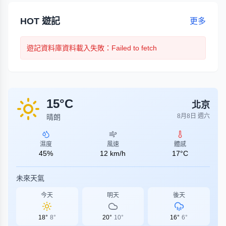
HOT 遊記
更多
遊記
資料庫資料載入失敗
：Failed to fetch
15
°C
北京
8月8日 週六
晴朗
濕度
風速
體感
45
%
12
km/h
17
°C
未來天氣
今天
明天
後天
18
°
8
°
20
°
10
°
16
°
6
°