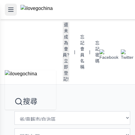
還
未
成
忘
為
記
忘
會
會
記
|
|
員?
員
密
立
名
碼
即
稱
登
記!
搜尋