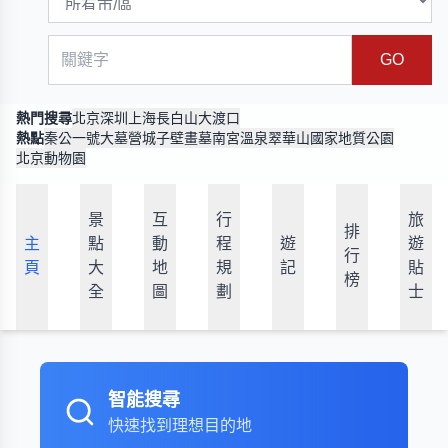
GO
熱門搜尋
北京
深圳
上海
長白山
大渡口
熱點
秦公一號大墓
營城子壁畫墓
南宮溫泉
翠華山國家地質公園
北京動物園
景
互
行
旅
排
主
點
動
程
遊
遊
行
頁
大
地
規
記
貼
榜
全
圖
劃
士
智能搜尋
快速找到理想目的地